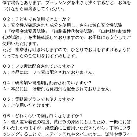
催す場合もあります。ブラッシングを小さく浅くするなど、お気を
つけながら歯磨きしてください。
Ｑ２：子どもでも使用できますか？
Ａ：安全性が確認された成分を使用し、さらに独自安全性試験
（『復帰突然変異試験』『細胞毒性代替法試験』『口腔粘膜刺激性
代替試験』）を実施確認しておりますので、お子様にも安心してご
使用いただけます。
ただ、歯磨きは吐き出しますので、ひとりでお口をすすげるように
なってからのご使用をおすすめします。
Ｑ３：フッ素は配合されていますか？
Ａ：本品には、フッ素は配合されておりません。
Ｑ４：研磨剤や発泡剤は配合されていますか？
Ａ：本品には、研磨剤も発泡剤も配合されておりません。
Ｑ５：電動歯ブラシでも使えますか？
Ａ：ご使用いただけます。
Ｑ６：どれくらいで歯は白くなりますか？
Ａ：個人差や着色の程度、黄ばみの原因にもよるため、一概にお答
えいたしかねますが、継続的にご使用いただきながら、丁寧にブラ
ッシングすることで、ステイン汚れやタバコのヤニ、珈琲や赤ワイ