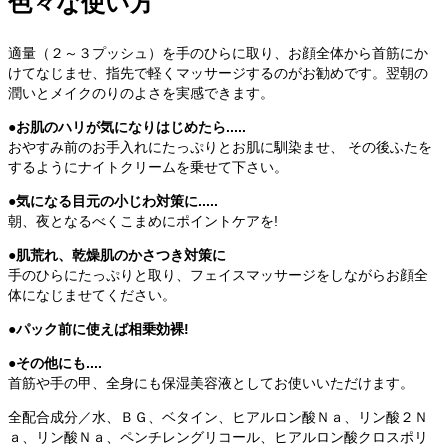
色々な使い方
適量（２～３プッシュ）を手のひらに取り、お顔全体から首筋にか
けてなじませ、指先で軽くマッサージするのがお勧めです。翌朝の
潤いとメイクのりのよさを実感できます。
●お肌のハリが気になりはじめたら.....
おやすみ前のお手入れにたっぷりとお肌に馴染ませ、 その後ふたを
するようにナイトクリームを乗せて下さい。
●気になる目元の小じわ対策に.....
朝、夜となるべくこまめにポイントケアを!
●肌荒れ、乾燥肌のかさつき対策に
手のひらにたっぷりと取り、フェイスマッサージをしながらお顔全
体になじませてください。
●パック前に使えば相乗効裸!
●その他にも....
首筋や手の甲、全身にも保湿美容液としてお使いいただけます。
全配合成分／水、ＢＧ、ベタイン、ヒアルロン酸Ｎａ、リン酸２Ｎ
ａ、リン酸Ｎａ、ペンチレングリコール、ヒアルロン酸クロスポリ