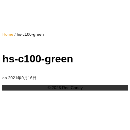
Home
/
hs-c100-green
hs-c100-green
on
2021年9月16日
© 2026 Red Candy