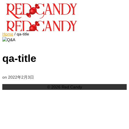
Home
/
qa-title
qa-title
on
2022年2月3日
© 2026 Red Candy